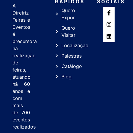
RÁPIDOS
SOCIAIS
A
Quero
Diretriz
Expor
Feiras e
Eventos
Quero
é
Visitar
precursora
Localização
na
realização
Palestras
de
Catálogo
feiras,
Blog
atuando
há 60
anos e
com
mais
de 700
eventos
realizados